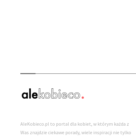
O nas
AleKobieco.pl to portal dla kobiet, w którym każda z
Was znajdzie ciekawe porady, wiele inspiracji nie tylko