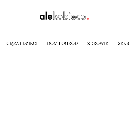
CIĄŻA I DZIECI
DOM I OGRÓD
ZDROWIE
SEKS