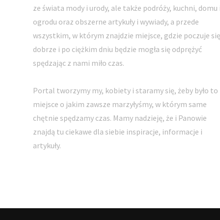
ze świata mody i urody, ale także podróży, kuchni, domu 
ogrodu oraz obszerne artykuły i wywiady, a przede
wszystkim, w którym znajdzie miejsce, gdzie poczuje si
dobrze i po ciężkim dniu będzie mogła się odprężyć
spędzając z nami miło czas.
Portal tworzymy my, kobiety i staramy się, żeby było to
miejsce o jakim zawsze marzyłyśmy, w którym same
chętnie spędzamy czas. Mamy nadzieję, że i Panowie
znajdą tu ciekawe dla siebie inspiracje, informacje i
artykuły.