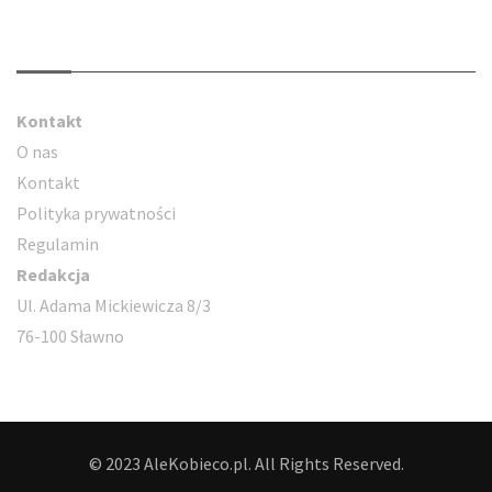
Kontakt
Kontakt
O nas
Kontakt
Polityka prywatności
Regulamin
Redakcja
Ul. Adama Mickiewicza 8/3
76-100 Sławno
© 2023 AleKobieco.pl. All Rights Reserved.