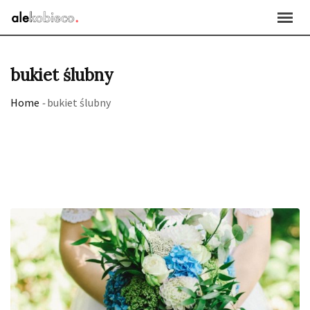
Skip
to
content
bukiet ślubny
Home
-
bukiet ślubny