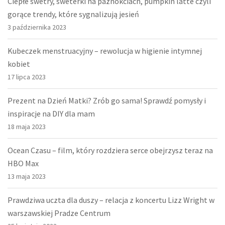
Ciepłe swetry, sweterki na paznokciach, pumpkin latte czyli
gorące trendy, które sygnalizują jesień
3 października 2023
Kubeczek menstruacyjny – rewolucja w higienie intymnej
kobiet
17 lipca 2023
Prezent na Dzień Matki? Zrób go sama! Sprawdź pomysły i
inspiracje na DIY dla mam
18 maja 2023
Ocean Czasu – film, który rozdziera serce obejrzysz teraz na
HBO Max
13 maja 2023
Prawdziwa uczta dla duszy – relacja z koncertu Lizz Wright w
warszawskiej Pradze Centrum