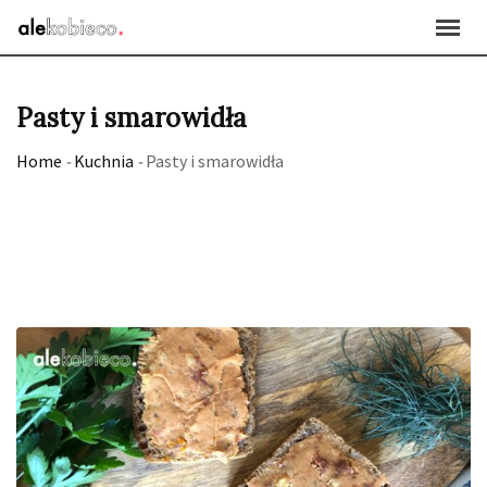
Skip
to
content
Pasty i smarowidła
Home
-
Kuchnia
-
Pasty i smarowidła