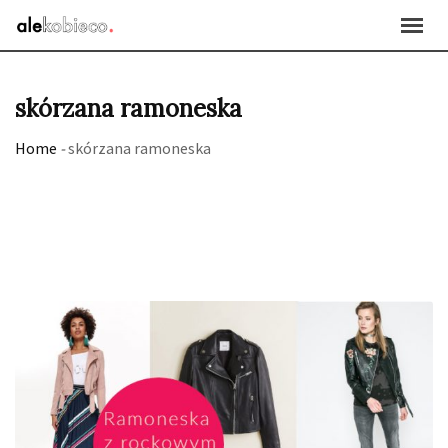
Skip
to
content
skórzana ramoneska
Home
-
skórzana ramoneska