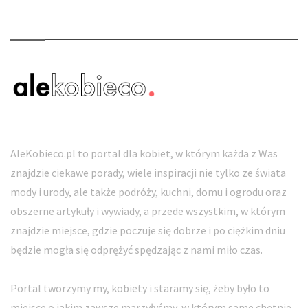
O nas
AleKobieco.pl to portal dla kobiet, w którym każda z Was
znajdzie ciekawe porady, wiele inspiracji nie tylko ze świata
mody i urody, ale także podróży, kuchni, domu i ogrodu oraz
obszerne artykuły i wywiady, a przede wszystkim, w którym
znajdzie miejsce, gdzie poczuje się dobrze i po ciężkim dniu
będzie mogła się odprężyć spędzając z nami miło czas.
Portal tworzymy my, kobiety i staramy się, żeby było to
miejsce o jakim zawsze marzyłyśmy, w którym same chętnie