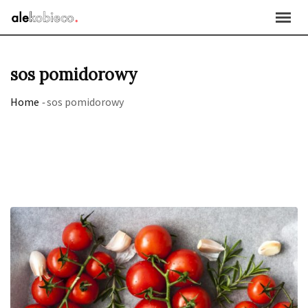
Skip
to
content
sos pomidorowy
Home
-
sos pomidorowy