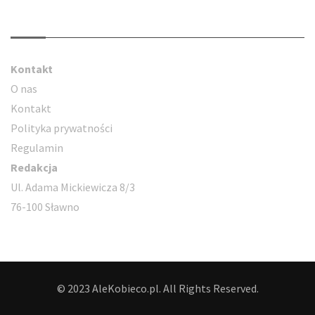
Kontakt
Kontakt
O nas
Kontakt
Polityka prywatności
Regulamin
Redakcja
Ul. Adama Mickiewicza 8/3
76-100 Sławno
© 2023 AleKobieco.pl. All Rights Reserved.