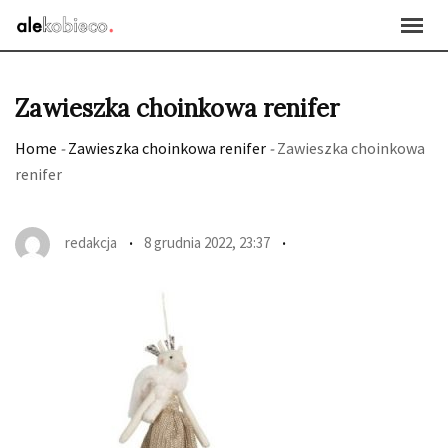
Skip
to
content
Zawieszka choinkowa renifer
Home
-
Zawieszka choinkowa renifer
-
Zawieszka choinkowa
renifer
redakcja
8 grudnia 2022, 23:37