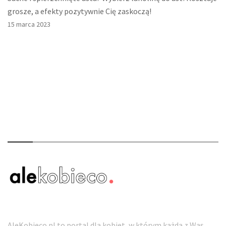
grosze, a efekty pozytywnie Cię zaskoczą!
15 marca 2023
O nas
AleKobieco.pl to portal dla kobiet, w którym każda z Was