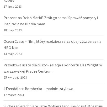
kobiet
17 lipca 2023
Prezent na Dzień Matki? Zrób go sama! Sprawdź pomysły i
inspiracje na DIY dla mam
18 maja 2023
Ocean Czasu – film, który rozdziera serce obejrzysz teraz na
HBO Max
13 maja 2023
Prawdziwa uczta dla duszy – relacja z koncertu Lizz Wright w
warszawskiej Pradze Centrum
25 kwietnia 2023
#TrendAlert: Bomberka – modnie i stylowo
17 marca 2023
Suche i spierzchnięte usta? Wybierz lanolinę do ust! Kosztuje