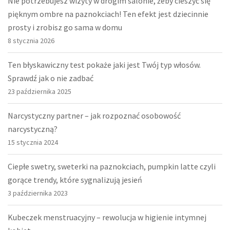
Nie potrzebujesz wizyty w drogim salonie, żeby cieszyć się
pięknym ombre na paznokciach! Ten efekt jest dziecinnie
prosty i zrobisz go sama w domu
8 stycznia 2026
Ten błyskawiczny test pokaże jaki jest Twój typ włosów.
Sprawdź jak o nie zadbać
23 października 2025
Narcystyczny partner – jak rozpoznać osobowość
narcystyczną?
15 stycznia 2024
Ciepłe swetry, sweterki na paznokciach, pumpkin latte czyli
gorące trendy, które sygnalizują jesień
3 października 2023
Kubeczek menstruacyjny – rewolucja w higienie intymnej