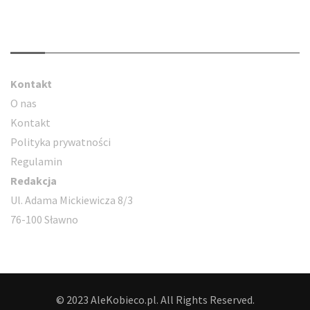
Kontakt
Kontakt
O nas
Kontakt
Polityka prywatności
Regulamin
Redakcja
Ul. Adama Mickiewicza 8/3
76-100 Sławno
© 2023 AleKobieco.pl. All Rights Reserved.