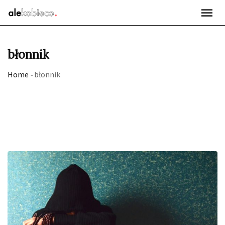
Skip
to
content
błonnik
Home
-
błonnik