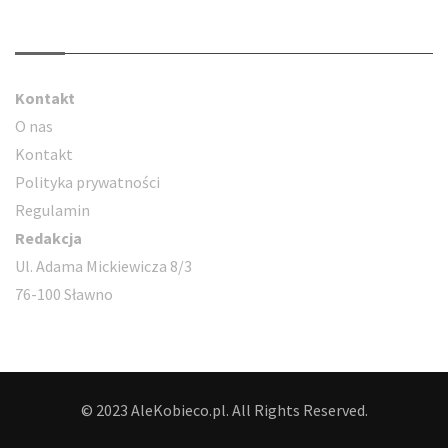
Kontakt
Kontakt
O nas
Kontakt
Polityka prywatności
Regulamin
Redakcja
Ul. Adama Mickiewicza 8/3
76-100 Sławno
© 2023 AleKobieco.pl. All Rights Reserved.