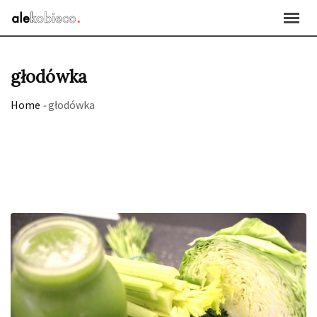
Skip
to
content
głodówka
Home
-
głodówka