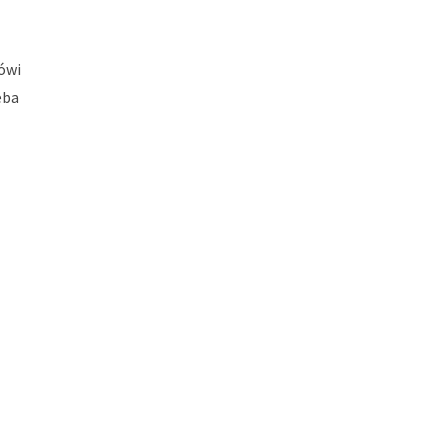
ówi
eba