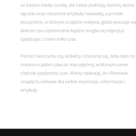
ze świata mody i urody, ale także podróży, kuchni, domu 
ogrodu oraz obszerne artykuły i wywiady, a przede
wszystkim, w którym znajdzie miejsce, gdzie poczuje si
dobrze i po ciężkim dniu będzie mogła się odprężyć
spędzając z nami miło czas.
Portal tworzymy my, kobiety i staramy się, żeby było to
miejsce o jakim zawsze marzyłyśmy, w którym same
chętnie spędzamy czas. Mamy nadzieję, że i Panowie
znajdą tu ciekawe dla siebie inspiracje, informacje i
artykuły.