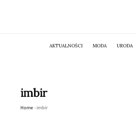
Skip
to
content
AKTUALNOŚCI
MODA
URODA
imbir
Home
-
imbir