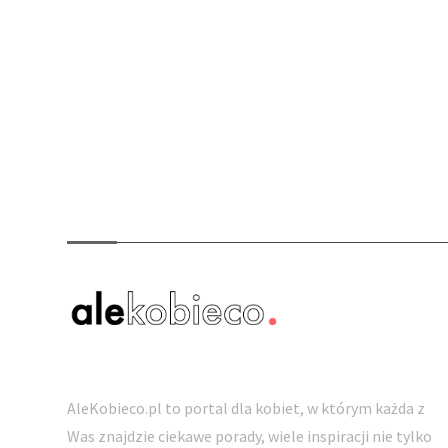
O nas
AleKobieco.pl to portal dla kobiet, w którym każda z
Was znajdzie ciekawe porady, wiele inspiracji nie tylko