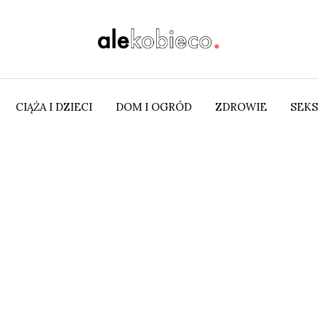
CIĄŻA I DZIECI
DOM I OGRÓD
ZDROWIE
SEKS