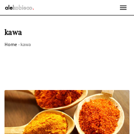
Skip
to
content
kawa
Home
-
kawa