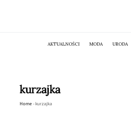
Skip
to
content
AKTUALNOŚCI
MODA
URODA
kurzajka
Home
-
kurzajka