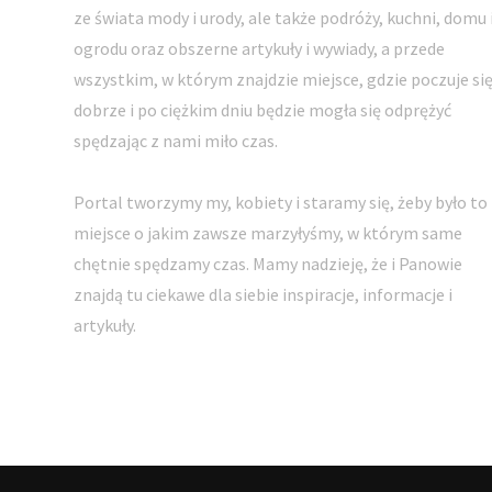
ze świata mody i urody, ale także podróży, kuchni, domu 
ogrodu oraz obszerne artykuły i wywiady, a przede
wszystkim, w którym znajdzie miejsce, gdzie poczuje si
dobrze i po ciężkim dniu będzie mogła się odprężyć
spędzając z nami miło czas.
Portal tworzymy my, kobiety i staramy się, żeby było to
miejsce o jakim zawsze marzyłyśmy, w którym same
chętnie spędzamy czas. Mamy nadzieję, że i Panowie
znajdą tu ciekawe dla siebie inspiracje, informacje i
artykuły.