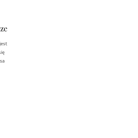
sze
jest
ię
usa