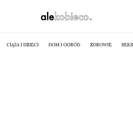
CIĄŻA I DZIECI
DOM I OGRÓD
ZDROWIE
SEKS