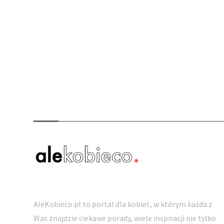
O nas
AleKobieco.pl to portal dla kobiet, w którym każda z
Was znajdzie ciekawe porady, wiele inspiracji nie tylko