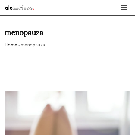
Skip
to
content
menopauza
Home
-
menopauza