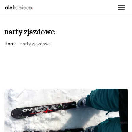
Skip
to
content
narty zjazdowe
Home
-
narty zjazdowe