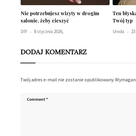
gim
Ten błyskawiczny test pokaże jaki jest
Ciepłe swe
Twój typ
paznokciac
Uroda
23 października 2025,
Moda
3 p
DODAJ KOMENTARZ
Twój adres e-mail nie zostanie opublikowany.
Wymagane