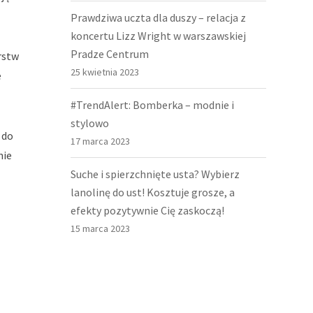
Prawdziwa uczta dla duszy – relacja z
koncertu Lizz Wright w warszawskiej
Pradze Centrum
rstw
25 kwietnia 2023
e
#TrendAlert: Bomberka – modnie i
stylowo
 do
17 marca 2023
nie
Suche i spierzchnięte usta? Wybierz
lanolinę do ust! Kosztuje grosze, a
efekty pozytywnie Cię zaskoczą!
15 marca 2023