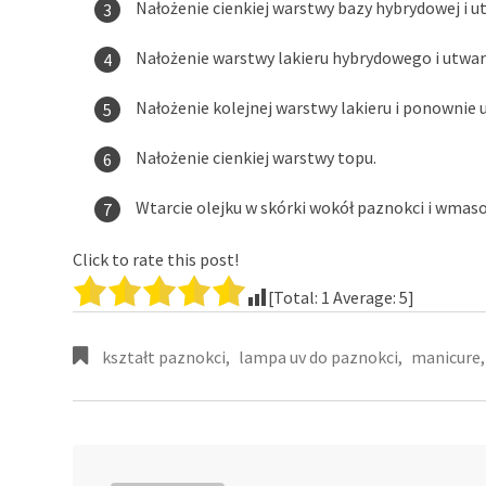
Nałożenie cienkiej warstwy bazy hybrydowej i ut
Nałożenie warstwy lakieru hybrydowego i utwar
Nałożenie kolejnej warstwy lakieru i ponownie 
Nałożenie cienkiej warstwy topu.
Wtarcie olejku w skórki wokół paznokci i wmas
Click to rate this post!
[Total:
1
Average:
5
]
kształt paznokci
,
lampa uv do paznokci
,
manicure
,