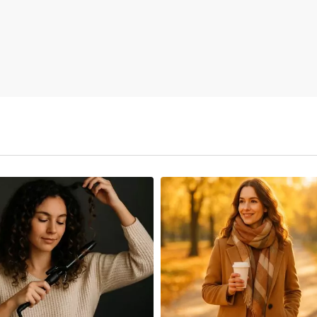
Suche i spierzchnięte usta? 
lanolinę do ust!