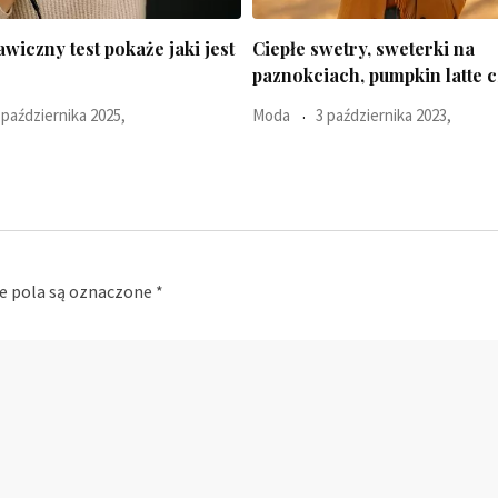
Uroda
15 marca 2023,
try, sweterki na
h, pumpkin latte czyli
aździernika 2023,
 pola są oznaczone
*