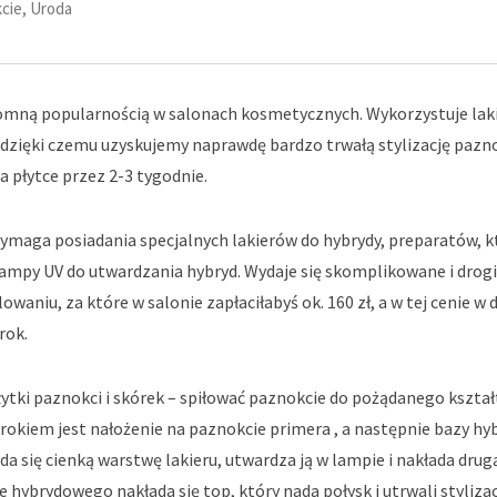
cie
,
Uroda
romną popularnością w salonach kosmetycznych. Wykorzystuje laki
 dzięki czemu uzyskujemy naprawdę bardzo trwałą stylizację pazno
 płytce przez 2-3 tygodnie.
ymaga posiadania specjalnych lakierów do hybrydy, preparatów, k
 lampy UV do utwardzania hybryd. Wydaje się skomplikowane i drog
owaniu, za które w salonie zapłaciłabyś ok. 160 zł, a w tej cenie w
rok.
ytki paznokci i skórek – spiłować paznokcie do pożądanego kształ
 krokiem jest nałożenie na paznokcie primera , a następnie bazy hy
a się cienką warstwę lakieru, utwardza ją w lampie i nakłada dru
hybrydowego nakłada się top, który nada połysk i utrwali stylizac