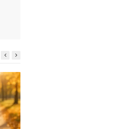
Wybierz
Sombre – włosy blond muśnięte