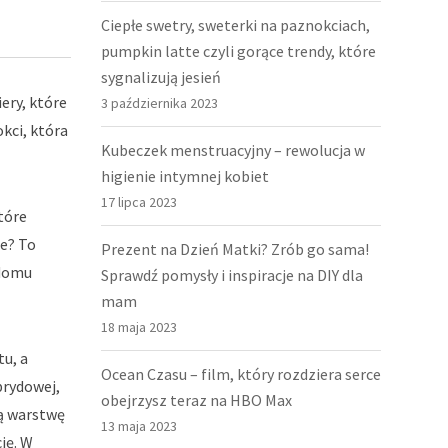
Ciepłe swetry, sweterki na paznokciach,
pumpkin latte czyli gorące trendy, które
sygnalizują jesień
ery, które
3 października 2023
kci, która
Kubeczek menstruacyjny – rewolucja w
higienie intymnej kobiet
17 lipca 2023
tóre
ie? To
Prezent na Dzień Matki? Zrób go sama!
 domu
Sprawdź pomysły i inspiracje na DIY dla
mam
18 maja 2023
tu, a
Ocean Czasu – film, który rozdziera serce
brydowej,
obejrzysz teraz na HBO Max
gą warstwę
13 maja 2023
ję. W