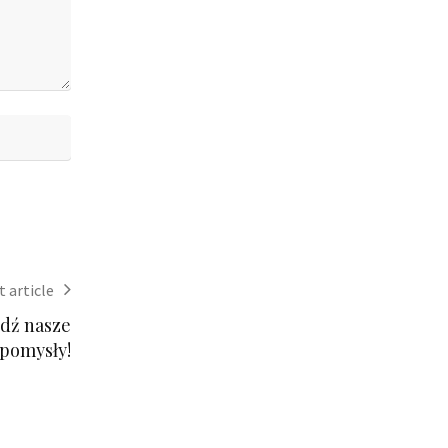
 article
wdź nasze
pomysły!