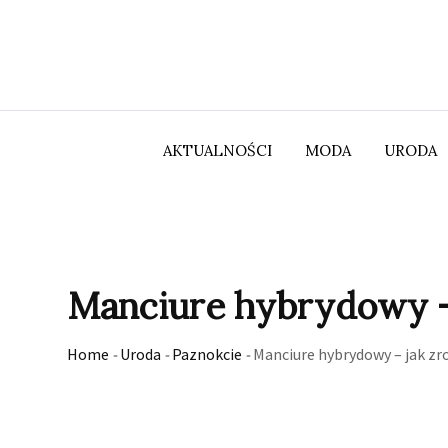
Skip
to
content
AKTUALNOŚCI
MODA
URODA
Manciure hybrydowy – 
Home
-
Uroda
-
Paznokcie
-
Manciure hybrydowy – jak zr