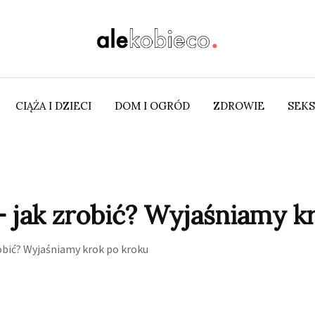
CIĄŻA I DZIECI
DOM I OGRÓD
ZDROWIE
SEKS
jak zrobić? Wyjaśniamy kr
obić? Wyjaśniamy krok po kroku