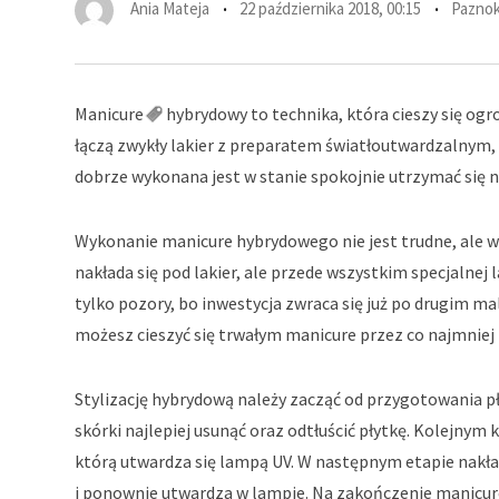
Ania Mateja
22 października 2018, 00:15
Paznok
Manicure
hybrydowy to technika, która cieszy się og
łączą zwykły lakier z preparatem światłoutwardzalnym,
dobrze wykonana jest w stanie spokojnie utrzymać się na
Wykonanie manicure hybrydowego nie jest trudne, ale w
nakłada się pod lakier, ale przede wszystkim specjalnej
tylko pozory, bo inwestycja zwraca się już po drugim mal
możesz cieszyć się trwałym manicure przez co najmniej 
Stylizację hybrydową należy zacząć od przygotowania pł
skórki najlepiej usunąć oraz odtłuścić płytkę. Kolejnym
którą utwardza się lampą UV. W następnym etapie nakład
i ponownie utwardza w lampie. Na zakończenie manicure 