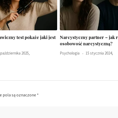
zny partner – jak rozpoznać
Ciepłe swetry, sweterki na
ć narcystyczną?
paznokciach, pumpkin latte c
15 stycznia 2024,
Moda
3 października 2023,
 pola są oznaczone
*