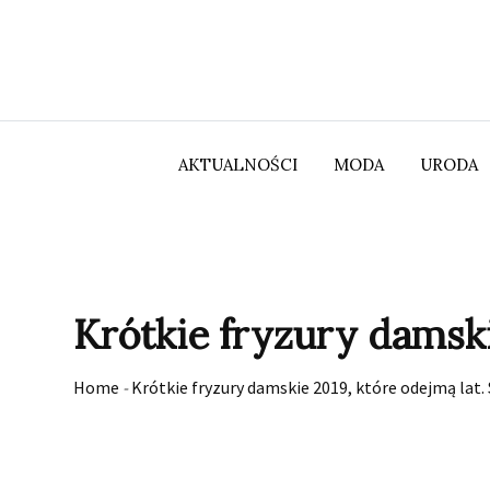
Skip
to
content
AKTUALNOŚCI
MODA
URODA
Krótkie fryzury damsk
Home
-
Krótkie fryzury damskie 2019, które odejmą la