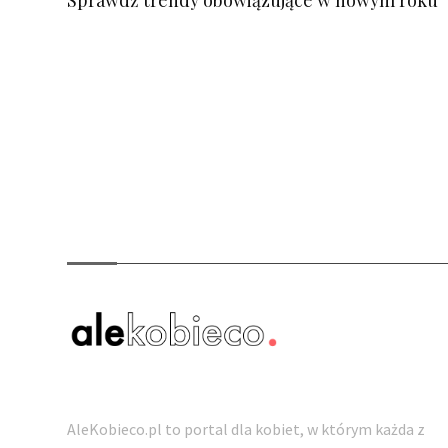
Sprawdź trendy obowiązujące w nowym roku
O nas
AleKobieco.pl to portal dla kobiet, w którym każda z