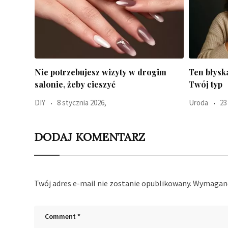
gim
Ten błyskawiczny test pokaże jaki jest
Narcystyc
Twój typ
osobowoś
Uroda
23 października 2025,
Psychologia
DODAJ KOMENTARZ
Twój adres e-mail nie zostanie opublikowany.
Wymagane