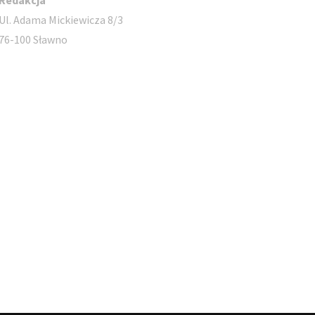
Redakcja
Ul. Adama Mickiewicza 8/3
76-100 Sławno