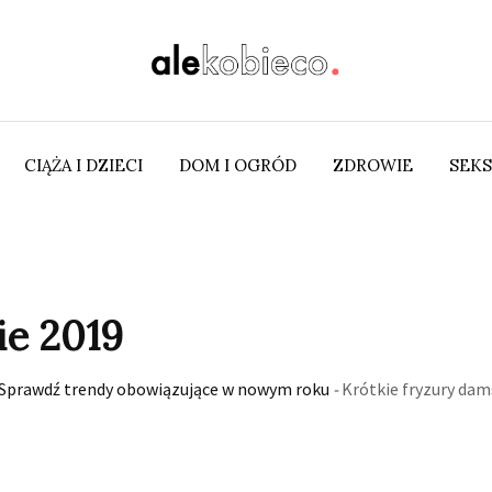
CIĄŻA I DZIECI
DOM I OGRÓD
ZDROWIE
SEKS
ie 2019
t. Sprawdź trendy obowiązujące w nowym roku
-
Krótkie fryzury dam