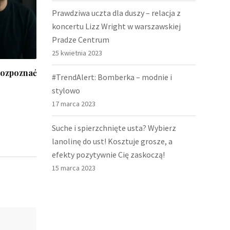
Prawdziwa uczta dla duszy – relacja z
koncertu Lizz Wright w warszawskiej
Pradze Centrum
25 kwietnia 2023
Kubeczek menstruacyjny – rewolucja
Nie pot
#TrendAlert: Bomberka – modnie i
zyli
w higienie intymnej kobiet
salonie,
stylowo
Zdrowie i Diety
17 lipca 2023,
DIY
8 
17 marca 2023
Suche i spierzchnięte usta? Wybierz
lanolinę do ust! Kosztuje grosze, a
efekty pozytywnie Cię zaskoczą!
15 marca 2023