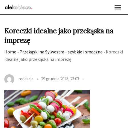
Skip
to
content
Koreczki idealne jako przekąska na
imprezę
Home
-
Przekąski na Sylwestra - szybkie i smaczne
-
Koreczki
idealne jako przekąska na imprezę
redakcja
29 grudnia 2018, 23:03