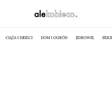
CIĄŻA I DZIECI
DOM I OGRÓD
ZDROWIE
SEKS