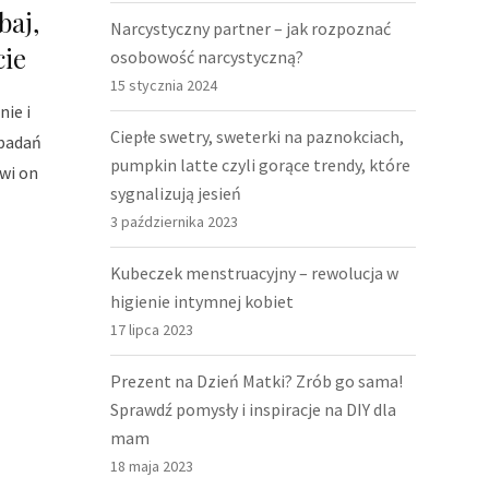
baj,
Narcystyczny partner – jak rozpoznać
cie
osobowość narcystyczną?
15 stycznia 2024
ie i
Ciepłe swetry, sweterki na paznokciach,
 badań
pumpkin latte czyli gorące trendy, które
owi on
sygnalizują jesień
3 października 2023
Kubeczek menstruacyjny – rewolucja w
higienie intymnej kobiet
17 lipca 2023
Prezent na Dzień Matki? Zrób go sama!
Sprawdź pomysły i inspiracje na DIY dla
mam
18 maja 2023