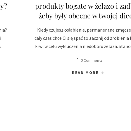
zy?
produkty bogate w żelazo i zad
żeby były obecne w twojej die
nia?
Kiedy czujesz osłabienie, permanentne zmęczen
i
cały czas chce Ci się spać to zacznij od zrobienia
u
krwi w celu wykluczenia niedoboru żelaza. Stan
0 Comments
READ MORE