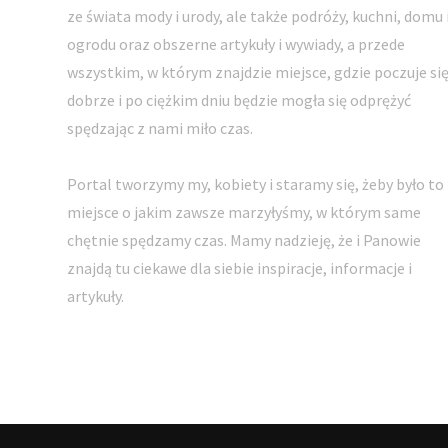
ze świata mody i urody, ale także podróży, kuchni, domu 
ogrodu oraz obszerne artykuły i wywiady, a przede
wszystkim, w którym znajdzie miejsce, gdzie poczuje si
dobrze i po ciężkim dniu będzie mogła się odprężyć
spędzając z nami miło czas.
Portal tworzymy my, kobiety i staramy się, żeby było to
miejsce o jakim zawsze marzyłyśmy, w którym same
chętnie spędzamy czas. Mamy nadzieję, że i Panowie
znajdą tu ciekawe dla siebie inspiracje, informacje i
artykuły.