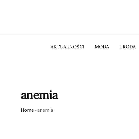
Skip
to
content
AKTUALNOŚCI
MODA
URODA
anemia
Home
-
anemia