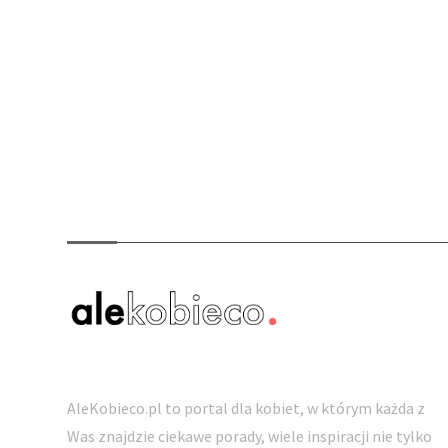
O nas
AleKobieco.pl to portal dla kobiet, w którym każda z
Was znajdzie ciekawe porady, wiele inspiracji nie tylko