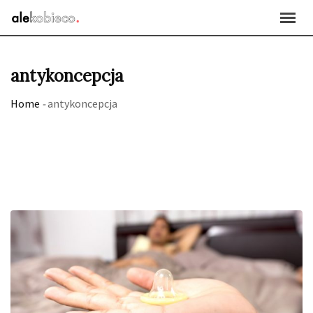
Skip
to
content
antykoncepcja
Home
-
antykoncepcja