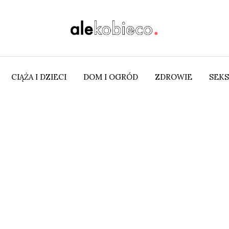
CIĄŻA I DZIECI
DOM I OGRÓD
ZDROWIE
SEKS