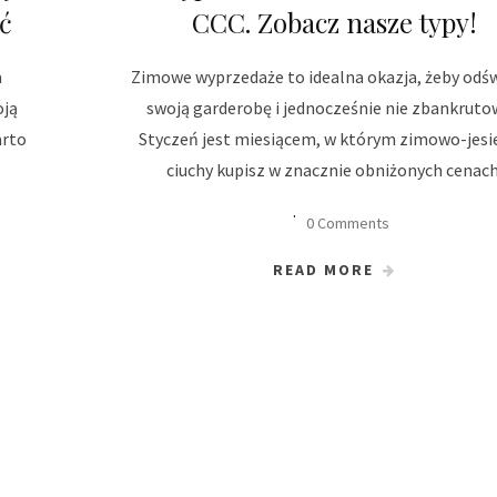
ć
CCC. Zobacz nasze typy!
a
Zimowe wyprzedaże to idealna okazja, żeby odś
oją
swoją garderobę i jednocześnie nie zbankruto
arto
Styczeń jest miesiącem, w którym zimowo-jes
ciuchy kupisz w znacznie obniżonych cenach
0 Comments
READ MORE