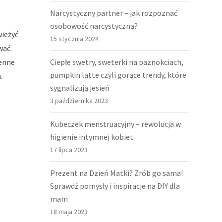
Narcystyczny partner – jak rozpoznać
osobowość narcystyczną?
wieżyć
15 stycznia 2024
wać.
ienne
Ciepłe swetry, sweterki na paznokciach,
pumpkin latte czyli gorące trendy, które
.
sygnalizują jesień
3 października 2023
Kubeczek menstruacyjny – rewolucja w
higienie intymnej kobiet
17 lipca 2023
Prezent na Dzień Matki? Zrób go sama!
Sprawdź pomysły i inspiracje na DIY dla
mam
18 maja 2023