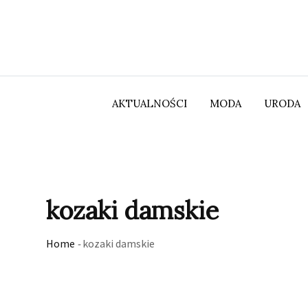
Skip
to
content
AKTUALNOŚCI
MODA
URODA
kozaki damskie
Home
-
kozaki damskie