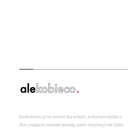
O nas
AleKobieco.pl to portal dla kobiet, w którym każda z
Was znajdzie ciekawe porady, wiele inspiracji nie tylko