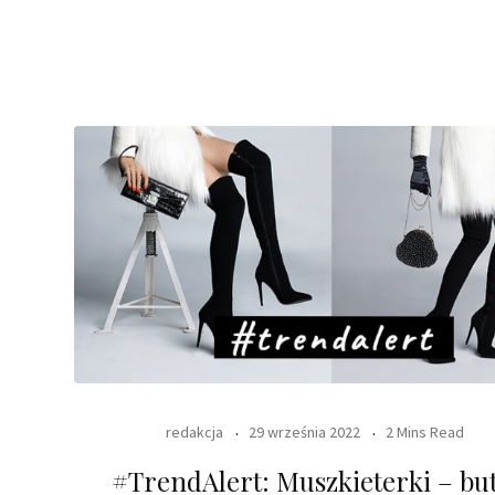
redakcja
29 września 2022
2 Mins Read
#TrendAlert: Muszkieterki – but