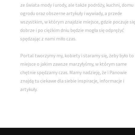
ze świata mody i urody, ale także podróży, kuchni, domu 
ogrodu oraz obszerne artykuły i wywiady, a przede
wszystkim, w którym znajdzie miejsce, gdzie poczuje si
dobrze i po ciężkim dniu będzie mogła się odprężyć
spędzając z nami miło czas.
Portal tworzymy my, kobiety i staramy się, żeby było to
miejsce o jakim zawsze marzyłyśmy, w którym same
chętnie spędzamy czas. Mamy nadzieję, że i Panowie
znajdą tu ciekawe dla siebie inspiracje, informacje i
artykuły.