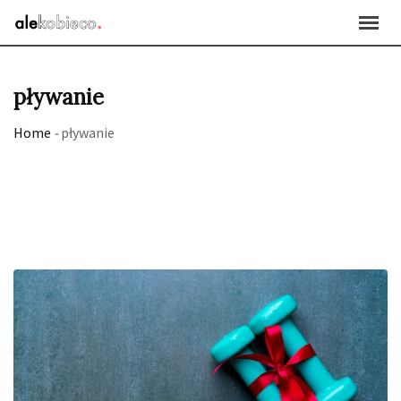
Skip
to
content
pływanie
Home
-
pływanie