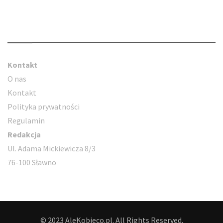
Kontakt
Kontakt
O nas
Kontakt
Polityka prywatności
Regulamin
Redakcja
Ul. Adama Mickiewicza 8/3
76-100 Sławno
© 2023 AleKobieco.pl. All Rights Reserved.