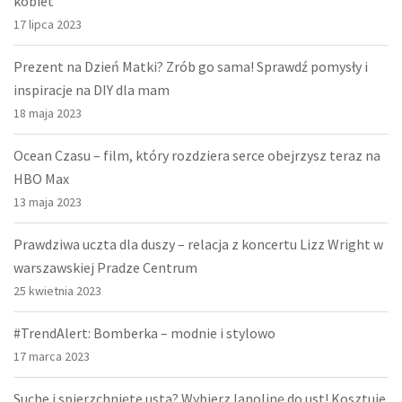
kobiet
17 lipca 2023
Prezent na Dzień Matki? Zrób go sama! Sprawdź pomysły i
inspiracje na DIY dla mam
18 maja 2023
Ocean Czasu – film, który rozdziera serce obejrzysz teraz na
HBO Max
13 maja 2023
Prawdziwa uczta dla duszy – relacja z koncertu Lizz Wright w
warszawskiej Pradze Centrum
25 kwietnia 2023
#TrendAlert: Bomberka – modnie i stylowo
17 marca 2023
Suche i spierzchnięte usta? Wybierz lanolinę do ust! Kosztuje