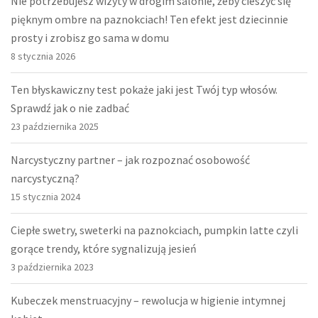
Nie potrzebujesz wizyty w drogim salonie, żeby cieszyć się
pięknym ombre na paznokciach! Ten efekt jest dziecinnie
prosty i zrobisz go sama w domu
8 stycznia 2026
Ten błyskawiczny test pokaże jaki jest Twój typ włosów.
Sprawdź jak o nie zadbać
23 października 2025
Narcystyczny partner – jak rozpoznać osobowość
narcystyczną?
15 stycznia 2024
Ciepłe swetry, sweterki na paznokciach, pumpkin latte czyli
gorące trendy, które sygnalizują jesień
3 października 2023
Kubeczek menstruacyjny – rewolucja w higienie intymnej