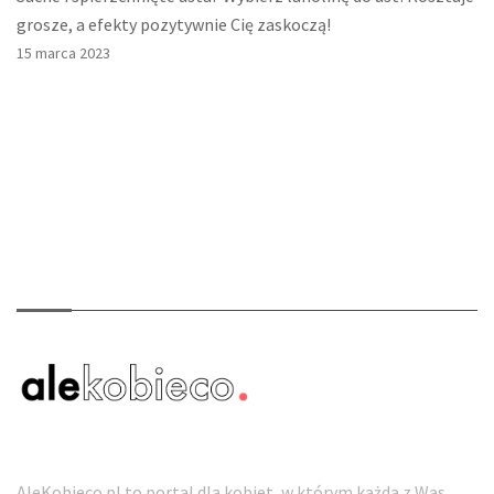
grosze, a efekty pozytywnie Cię zaskoczą!
15 marca 2023
O nas
AleKobieco.pl to portal dla kobiet, w którym każda z Was