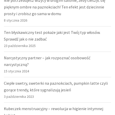
Nie potrzebujesz wizyty w drogim salonie, żeby cieszyć się
pięknym ombre na paznokciach! Ten efekt jest dziecinnie
prosty i zrobisz go sama w domu
8 stycznia 2026
Ten błyskawiczny test pokaże jaki jest Twój typ włosów.
Sprawdź jak o nie zadbać
23 października 2025
Narcystyczny partner – jak rozpoznać osobowość
narcystyczną?
15 stycznia 2024
Ciepłe swetry, sweterki na paznokciach, pumpkin latte czyli
gorące trendy, które sygnalizują jesień
3 października 2023
Kubeczek menstruacyjny – rewolucja w higienie intymnej