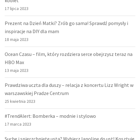
kobiet
17 lipca 2023
Prezent na Dzień Matki? Zrób go sama! Sprawdź pomysły i
inspiracje na DIY dla mam
18 maja 2023
Ocean Czasu – film, który rozdziera serce obejrzysz teraz na
HBO Max
13 maja 2023
Prawdziwa uczta dla duszy – relacja z koncertu Lizz Wright w
warszawskiej Pradze Centrum
25 kwietnia 2023
#TrendAlert: Bomberka – modnie i stylowo
17 marca 2023
Suche i spierzchnięte usta? Wybierz lanolinę do ust! Kosztuje