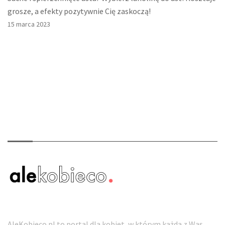
grosze, a efekty pozytywnie Cię zaskoczą!
15 marca 2023
O nas
AleKobieco.pl to portal dla kobiet, w którym każda z Was