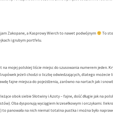
 omijam Zakopane, a Kasprowy Wierch to nawet podwójnym
To sto
jkach i grubym portfelu.
est na mojej polskiej liście miejsc do szusowania numerem jeden. Kr
rupówek jeżeli chodzi o liczbę odwiedzających, dlatego możecie l
awdę fajne miejsca do pojeżdżenia, zarówno na nartach jak i snow
eżące obok siebie Słotwiny i Azoty – fajne, dość długie jak na pols
istów). Oba dysponują wyciągiem krzesełkowym i orczykami. Ilekr
a) to panowała na nich niemal totalna pustka i można było napraw