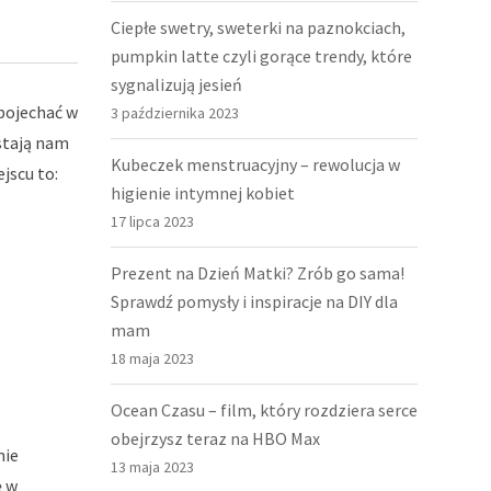
Ciepłe swetry, sweterki na paznokciach,
pumpkin latte czyli gorące trendy, które
sygnalizują jesień
 pojechać w
3 października 2023
ostają nam
Kubeczek menstruacyjny – rewolucja w
jscu to:
higienie intymnej kobiet
17 lipca 2023
Prezent na Dzień Matki? Zrób go sama!
Sprawdź pomysły i inspiracje na DIY dla
mam
18 maja 2023
Ocean Czasu – film, który rozdziera serce
obejrzysz teraz na HBO Max
nie
13 maja 2023
ę w