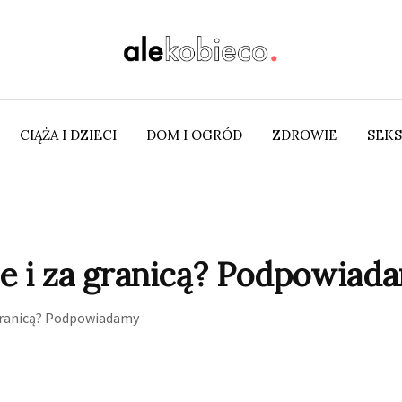
CIĄŻA I DZIECI
DOM I OGRÓD
ZDROWIE
SEKS
ce i za granicą? Podpowiad
 granicą? Podpowiadamy