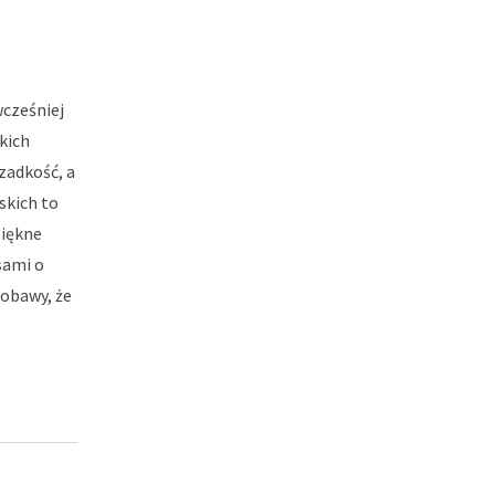
wcześniej
kich
zadkość, a
skich to
piękne
sami o
obawy, że