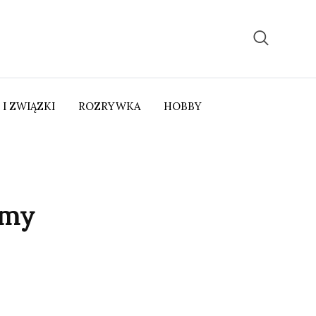
 I ZWIĄZKI
ROZRYWKA
HOBBY
amy