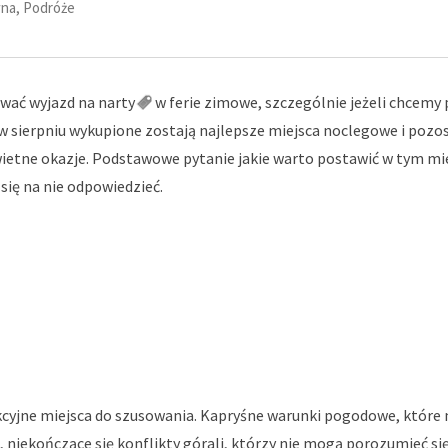
wna
,
Podróże
ować wyjazd na
narty
w ferie zimowe, szczególnie jeżeli chcemy
uż w sierpniu wykupione zostają najlepsze miejsca noclegowe i poz
świetne okazje. Podstawowe pytanie jakie warto postawić w tym mie
się na nie odpowiedzieć.
akcyjne miejsca do szusowania. Kapryśne warunki pogodowe, które 
iekończące się konflikty górali, którzy nie mogą porozumieć si