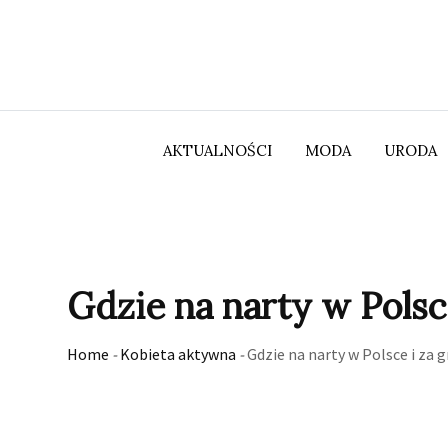
Skip
to
content
AKTUALNOŚCI
MODA
URODA
Gdzie na narty w Pols
Home
-
Kobieta aktywna
-
Gdzie na narty w Polsce i za