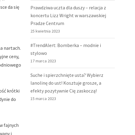
sce da się
Prawdziwa uczta dla duszy – relacja z
koncertu Lizz Wright w warszawskiej
Pradze Centrum
25 kwietnia 2023
#TrendAlert: Bomberka – modnie i
a nartach.
stylowo
yjne ceny,
17 marca 2023
nodniowego
Suche i spierzchnięte usta? Wybierz
lanolinę do ust! Kosztuje grosze, a
ość krótki
efekty pozytywnie Cię zaskoczą!
15 marca 2023
dynie do
w fajnych
wany i