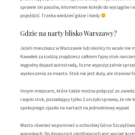
sprawie ski passów, kilometrowe kolejki do wyciągów i 
pojeździć. Trzeba wiedzieć gdzie i kiedy
Gdzie na narty blisko Warszawy?
Jeżeli mieszkasz w Warszawie lub okolicy to wcale nie m
Kawałek za Łodzią znajdziesz całkiem fajny stok narciar
wygodny dojazd autostradą, liczne wypożyczalnie sprzę
wyskoczenia za miasto. Stok nie jest duży, ale stanowi fa
Innym miejscem, które także można połączyć ze zwiedza
i wąski stok, posiadający tylko 2 orczyki sprawia, że nie
spokojnego zjazdu na nartach na jednodniowy wypad.
Warto również wspomnieć o ochockiej Górce Szczęśliwic
warunkach. Do dyspozycji zjeżdżających jest wyciąg krz