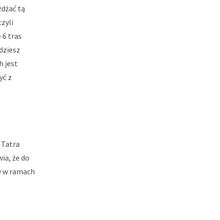
żdżać tą
czyli
 6 tras
dziesz
h jest
yć z
 Tatra
ia, że do
sy w ramach