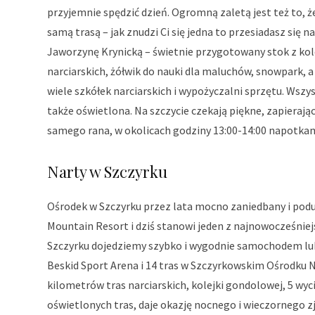
przyjemnie spędzić dzień. Ogromną zaletą jest też to, że
samą trasą – jak znudzi Ci się jedna to przesiadasz się n
Jaworzynę Krynicką – świetnie przygotowany stok z kole
narciarskich, żółwik do nauki dla maluchów, snowpark,
wiele szkółek narciarskich i wypożyczalni sprzętu. Wszys
także oświetlona. Na szczycie czekają piękne, zapierając
samego rana, w okolicach godziny 13:00-14:00 napotkamy
Narty w Szczyrku
Ośrodek w Szczyrku przez lata mocno zaniedbany i podu
Mountain Resort i dziś stanowi jeden z najnowocześniej
Szczyrku dojedziemy szybko i wygodnie samochodem lub 
Beskid Sport Arena i 14 tras w Szczyrkowskim Ośrodku N
kilometrów tras narciarskich, kolejki gondolowej, 5 wyc
oświetlonych tras, daje okazję nocnego i wieczornego z