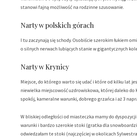
stanowi fajną możliwość na rodzinne szusowanie.
Narty w polskich górach
I tu zaczynają się schody. Osobiście szerokim łukiem
o silnych nerwach lubiących stanie w gigantycznych kole
Narty w Krynicy
Miejsce, do którego warto się udać i które od kilku lat j
niewielka miejscowość uzdrowiskowa, której daleko do K
spokój, kameralne warunki, dobrego grzańca i aż 3 napr
W bliskiej odległości od miasteczka mamy do dyspozycji l
warunki i bardzo szerokie stoki (gratka dla snowboardz
odwiedzałam te stoki (najczęściej w okolicach Sylwestr