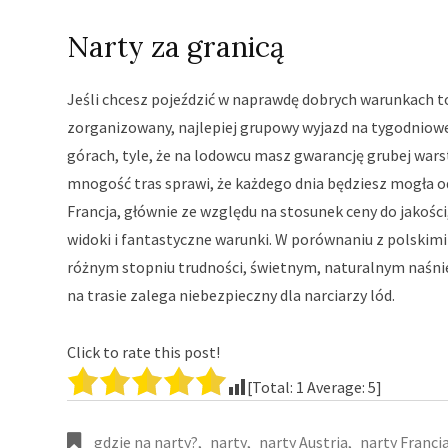
Narty za granicą
Jeśli chcesz pojeździć w naprawdę dobrych warunkach to
zorganizowany, najlepiej grupowy wyjazd na tygodniowe
górach, tyle, że na lodowcu masz gwarancję grubej warst
mnogość tras sprawi, że każdego dnia będziesz mogła o
Francja, głównie ze względu na stosunek ceny do jakości
widoki i fantastyczne warunki. W porównaniu z polskimi
różnym stopniu trudności, świetnym, naturalnym naśni
na trasie zalega niebezpieczny dla narciarzy lód.
Click to rate this post!
[Total:
1
Average:
5
]
gdzie na narty?
,
narty
,
narty Austria
,
narty Francj