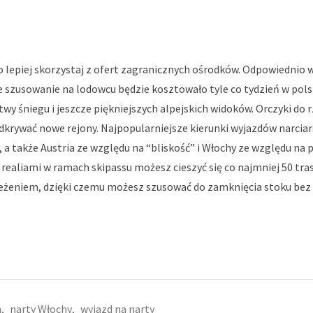
 lepiej skorzystaj z ofert zagranicznych ośrodków. Odpowiednio 
 szusowanie na lodowcu będzie kosztowało tyle co tydzień w pols
wy śniegu i jeszcze piękniejszych alpejskich widoków. Orczyki do r
dkrywać nowe rejony. Najpopularniejsze kierunki wyjazdów narciar
, a także Austria ze względu na “bliskość” i Włochy ze względu na 
 realiami w ramach skipassu możesz cieszyć się co najmniej 50 tra
eżeniem, dzięki czemu możesz szusować do zamknięcia stoku bez 
a
,
narty Włochy
,
wyjazd na narty