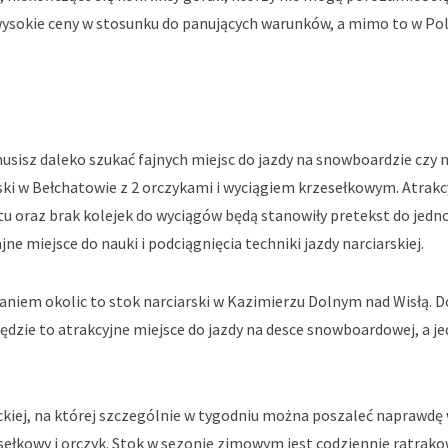
wysokie ceny w stosunku do panujących warunków, a mimo to w Pol
usisz daleko szukać fajnych miejsc do jazdy na snowboardzie czy n
ski w Bełchatowie z 2 orczykami i wyciągiem krzesełkowym. Atrakc
tu oraz brak kolejek do wyciągów będą stanowiły pretekst do jed
jne miejsce do nauki i podciągnięcia techniki jazdy narciarskiej.
niem okolic to stok narciarski w Kazimierzu Dolnym nad Wisłą. D
 będzie to atrakcyjne miejsce do jazdy na desce snowboardowej, a je
kiej, na której szczególnie w tygodniu można poszaleć naprawdę 
esełkowy i orczyk. Stok w sezonie zimowym jest codziennie ratrako