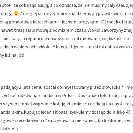
 stoki ze sobą sąsiadują, a to oznacza, że nie musimy cały czas zje
a drugą
Z drugiej strony Krynicy znajdziemy jej prawdziwe serce 
jką gondolową krzesełkami i licznymi orczykami. Ośrodek oferuje
 a nawet trasę slalomową z pomiarem czasu. Wokół Jaworzyny znaj
tkie trasy są regularnie naśnieżane i ratrakowane, większość z nic
e dech w piersiach widoki. Minus jest jeden – na stok należy wyrusz
 już na lód.
padający 2 lata temu został doinwestowany przez słowacką firmę
szych ośrodków narciarskich w Polsce. Doskonała lokalizacja spraw
szybko i mniej wygodnie koleją. Na miejscu czekają na nas 4 tra
arciarskim. Kupując jeden skipass, zyskujemy dostęp do blisko 40
iągów krzesełkowych i 7 orczyków. To nie koniec, bo 8 kilometrów
jeżdżania.