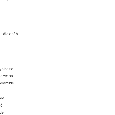
k dla osób
ynica to
iczyć na
boardzie.
kie
oć
dę