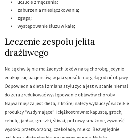
uczucie zmęczenia;
zaburzenia miesiączkowania;
zgaga;
występowanie śluzu w kale;
Leczenie zespołu jelita
drażliwego
Na tę chwilę nie ma żadnych leków na tę chorobę, jedynie
edukuje się pacjentów, w jaki sposób mogą łagodzić objawy.
Odpowiednia dieta i zmiana stylu życia jest w stanie niemal
do zera zredukować występowanie objawów choroby.
Najważniejsza jest dieta, z której należy wykluczyć wszelkie
produkty “wzdymające” i ciężkostrawne: kapustę, groch,
cebulę, jabłka, gruszki, śliwki, potrawy smażone, żywność
wysoko przetworzoną, czekoladę, mleko. Bezwględnie
wyklucz z diety słodkie, gazowane napoje. Należy