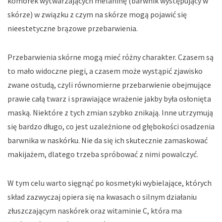
komórek wytwarzających melaninę (barwnik występujący w
skórze) w związku z czym na skórze mogą pojawić się
nieestetyczne brązowe przebarwienia.
Przebarwienia skórne mogą mieć różny charakter. Czasem są
to mało widoczne piegi, a czasem może wystąpić zjawisko
zwane ostudą, czyli równomierne przebarwienie obejmujące
prawie całą twarz i sprawiające wrażenie jakby była osłonięta
maską. Niektóre z tych zmian szybko znikają. Inne utrzymują
się bardzo długo, co jest uzależnione od głębokości osadzenia
barwnika w naskórku. Nie da się ich skutecznie zamaskować
makijażem, dlatego trzeba spróbować z nimi powalczyć.
W tym celu warto sięgnąć po kosmetyki wybielające, których
skład zazwyczaj opiera się na kwasach o silnym działaniu
złuszczającym naskórek oraz witaminie C, która ma