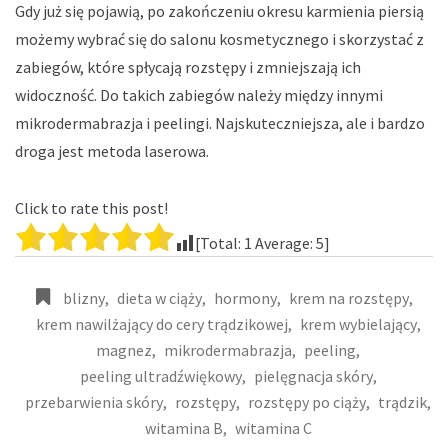
Gdy już się pojawią, po zakończeniu okresu karmienia piersią
możemy wybrać się do salonu kosmetycznego i skorzystać z
zabiegów, które spłycają rozstępy i zmniejszają ich
widoczność. Do takich zabiegów należy między innymi
mikrodermabrazja i peelingi. Najskuteczniejsza, ale i bardzo
droga jest metoda laserowa.
Click to rate this post!
[Total:
1
Average:
5
]
blizny
,
dieta w ciąży
,
hormony
,
krem na rozstępy
,
krem nawilżający do cery trądzikowej
,
krem wybielający
,
magnez
,
mikrodermabrazja
,
peeling
,
peeling ultradźwiękowy
,
pielęgnacja skóry
,
przebarwienia skóry
,
rozstępy
,
rozstępy po ciąży
,
trądzik
,
witamina B
,
witamina C