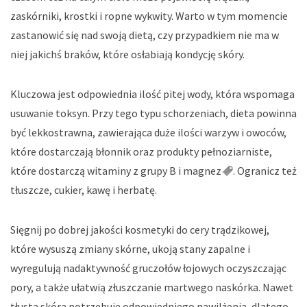
zaskórniki, krostki i ropne wykwity. Warto w tym momencie
zastanowić się nad swoją dietą, czy przypadkiem nie ma w
niej jakichś braków, które osłabiają kondycję skóry.
Kluczowa jest odpowiednia ilość pitej wody, która wspomaga
usuwanie toksyn. Przy tego typu schorzeniach, dieta powinna
być lekkostrawna, zawierająca duże ilości warzyw i owoców,
które dostarczają błonnik oraz produkty pełnoziarniste,
które dostarczą witaminy z grupy B i
magnez
. Ogranicz też
tłuszcze, cukier, kawę i herbatę.
Sięgnij po dobrej jakości kosmetyki do cery trądzikowej,
które wysuszą zmiany skórne, ukoją stany zapalne i
wyregulują nadaktywność gruczołów łojowych oczyszczając
pory, a także ułatwią złuszczanie martwego naskórka. Nawet
tłusta skóra potrzebuje odpowiedniego nawilżenia, dlatego