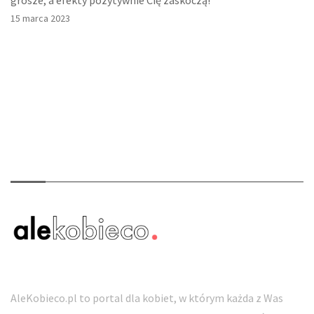
grosze, a efekty pozytywnie Cię zaskoczą!
15 marca 2023
O nas
AleKobieco.pl to portal dla kobiet, w którym każda z Was