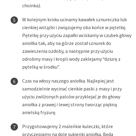
choinka).
W kolejnym kroku ucinamy kawałek sznureczka lub
cienkiej wstążki i związujemy oba końce w pętelkę.
Pętelkę przy użyciu zapałki wciskamy w czubek głowy
aniołka tak, aby na górze został sznurek do
zawieszenia ozdoby, a następnie przy użyciu
odrobiny masy i kropli wody zaklejamy “dziurę z
pętelką w środku”.
Czas na włosy naszego aniołka. Najlepiej jest
samodzielnie wycinać cienkie paski z masy i przy
użyciu zwilżonych palców przyklejać je do głowy
aniołka z prawej i lewej strony tworząc piękną
anielską fryzurę.
Przygotowujemy 2 maleńkie kuleczki, które
przyczepiamy na dole sukienki aniołka. Będą