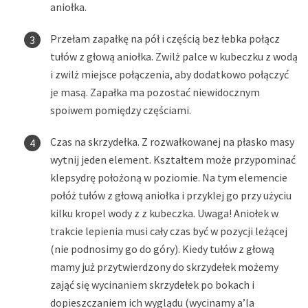
aniołka.
Przełam zapałkę na pół i częścią bez łebka połącz
tułów z głową aniołka. Zwilż palce w kubeczku z wodą
i zwilż miejsce połączenia, aby dodatkowo połączyć
je masą. Zapałka ma pozostać niewidocznym
spoiwem pomiędzy częściami.
Czas na skrzydełka. Z rozwałkowanej na płasko masy
wytnij jeden element. Kształtem może przypominać
klepsydrę położoną w poziomie. Na tym elemencie
połóż tułów z głową aniołka i przyklej go przy użyciu
kilku kropel wody z z kubeczka. Uwaga! Aniołek w
trakcie lepienia musi cały czas być w pozycji leżącej
(nie podnosimy go do góry). Kiedy tułów z głową
mamy już przytwierdzony do skrzydełek możemy
zająć się wycinaniem skrzydełek po bokach i
dopieszczaniem ich wyglądu (wycinamy a’la