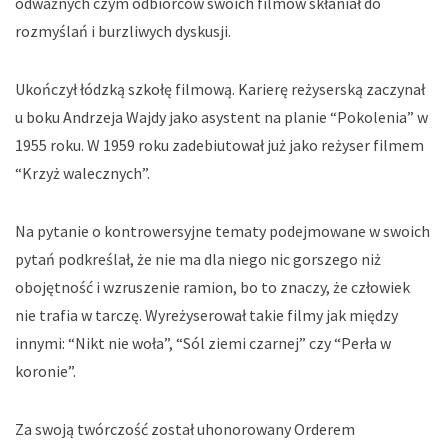
odważnych czym odbiorców swoich filmów skłaniał do
rozmyślań i burzliwych dyskusji.
Ukończył łódzką szkołę filmową. Karierę reżyserską zaczynał
u boku Andrzeja Wajdy jako asystent na planie “Pokolenia” w
1955 roku. W 1959 roku zadebiutował już jako reżyser filmem
“Krzyż walecznych”.
Na pytanie o kontrowersyjne tematy podejmowane w swoich
pytań podkreślał, że nie ma dla niego nic gorszego niż
obojętność i wzruszenie ramion, bo to znaczy, że człowiek
nie trafia w tarczę. Wyreżyserował takie filmy jak między
innymi: “Nikt nie woła”, “Sól ziemi czarnej” czy “Perła w
koronie”.
Za swoją twórczość został uhonorowany Orderem