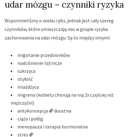
udar mózgu – czynniki ryzyka
Wspomnieliśmy o wieku i płci, jednak jest cały szereg
czynników, które umieszczają nas w grupie ryzyka
zachorowania na udar mózgu. Są to między innymi:
migotanie przedsionków
nadciśnienie tętnicze
cukrzyca
otyłość
miażdżyca
migrena (kobiety chorują na nią 2x częściej niż
mężczyźni)
antykoncepcja
doustna
ciąża i połóg
menopauza i terapia hormonalna
stres